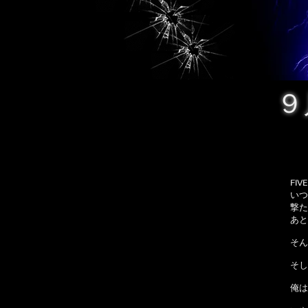
９
FI
いつ
撃た
あと
そん
そし
俺は