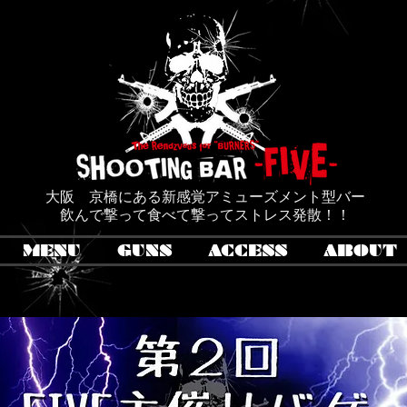
SHO
シュ
大阪 京橋にある新感覚アミューズメント型バー
飲んで撃って食べて撃ってストレス発散！！
MENU
GUNS
ACCESS
ABOUT