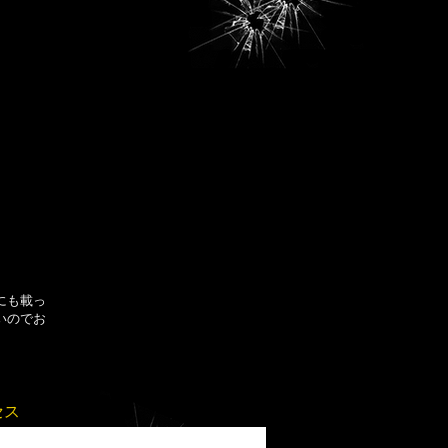
にも載っ
いのでお
セス