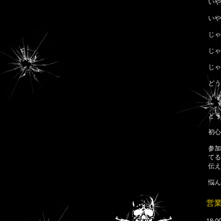
いや
いや
じゃ
じゃ
じゃ
どう
・・
どう
初心
参加
てる
伝え
悩ん
営